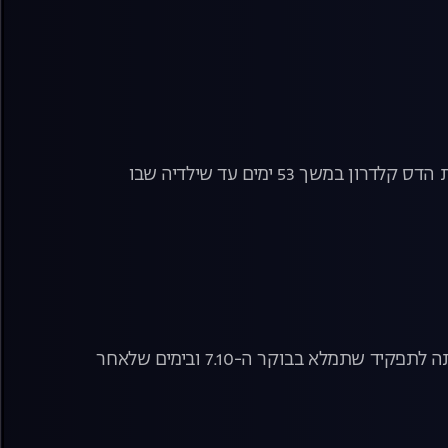
רביב דרוקר עם חן אביגדורי אחרי שהתאחד עם אשתו ובתו, וחיים ריבלין ליווה את הדס קלדרון במשך 53 ימים עד שילדיה שבו
נירה שפק כיהנה כחברת כנסת וכקצינה בכירה בצה"ל, אבל שום דבר לא הכין אותה לתפקיד שתמלא בבוקר ה-7.10 ובימים שלאחר