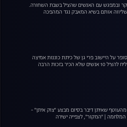
רוקר ובמפגש עם האנשים שהציל בשבת השחורה.
 שליווה אותם בשיא המאבק נגד המהפכה
פר על היישוב פרי גן של כיתת כוננות אמיצה
אחת מיישוב שכן, וגם תיעוד ממסיבת הטבע "נובה" ממכונית אחת של צעיר שהצליח להציל 10 אנשים שלא הכיר בזכות הרבה
מהעוטף שאיתן דיבר בסיום מבצע "צוק איתן" -
 המלחמה | "המקור", לצפייה ישירה