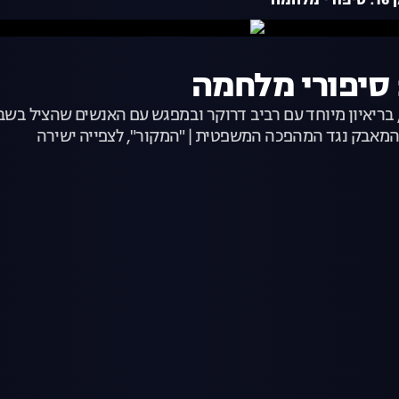
בריאיון מיוחד עם רביב דרוקר ובמפגש עם האנשים שהציל בשב
 המאבק נגד המהפכה המשפטית | "המקור", לצפייה ישירה