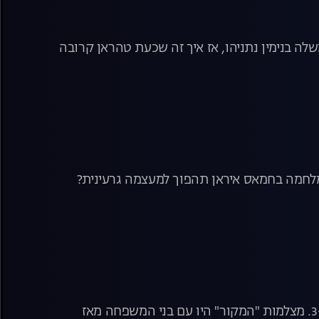
שלה בנימין נתניהו, אז איך זה שכעת טהראן קרובה
 המלחמה בחמאס איראן תהפוך למעצמה גרעינית?
אחרי 54 ימים בשבי חמאס אמא ירדן חזרה הביתה והתאחדה עם גפן, בתה בת ה-3. מצלמות "המקור" היו עם בני המשפחה מאז