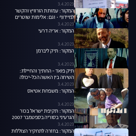
3.4.2023
המקור: עמותת הורוויץ והקשר
למיידוף • וגם: אלימות שוטרים
בירושלים
3.4.2023
המקור: אריה דרעי
3.4.2023
המקור: תיק ליברמן
3.4.2023
תיק פואד - החתיך והחיילת:
השיחה בין האשה הכל-יכולה
שלצד פואד לג'קי בן זקן נחשפת
3.4.2023
המקור: משפחת אטיאס
3.4.2023
המקור: תקיפת ישראל בכור
הגרעיני בסוריה בספטמבר 2007
3.4.2023
המקור: בחזרה לתחקיר הצוללות