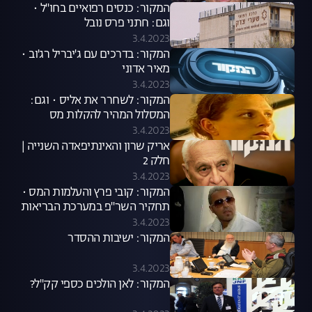
המקור: כנסים רפואיים בחו"ל •
וגם: חתני פרס נובל
3.4.2023
המקור: בדרכים עם ג'יבריל רג'וב •
מאיר אדוני
3.4.2023
המקור: לשחרר את אליס • וגם:
המסלול המהיר להקלות מס
3.4.2023
אריק שרון והאינתיפאדה השנייה |
חלק 2
3.4.2023
המקור: קובי פרץ והעלמות המס •
תחקיר השר"פ במערכת הבריאות
3.4.2023
המקור: ישיבות ההסדר
3.4.2023
המקור: לאן הולכים כספי קק"ל?