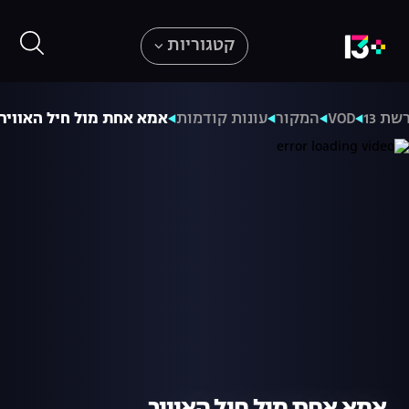
קטגוריות
שת 13
VOD
המקור
עונות קודמות
אמא אחת מול חיל האוויר