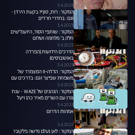
3.4.2023
המקור: רות, סוף? בקעת הירדן •
וגם: בחדרי חרדים
3.4.2023
המקור: שותפי הסוד, היועמ"שים
חלק ב' מלחמה ושלום
3.4.2023
הדרכים הידועות (הפרדה
באוטובוסים)
3.4.2023
המקור: הדז'ה-וו המצמרר של
משפחת שפיצר וגם: בדרכים עם
טרכטנברג
3.4.2023
המקור: הנהגים של WAZE • ענת
גורן עם השרים מאיר כהן ויעל
גרמן
3.4.2023
אמהות הדרום
3.4.2023
המקור: לאן נעלם מישה פלקוב?