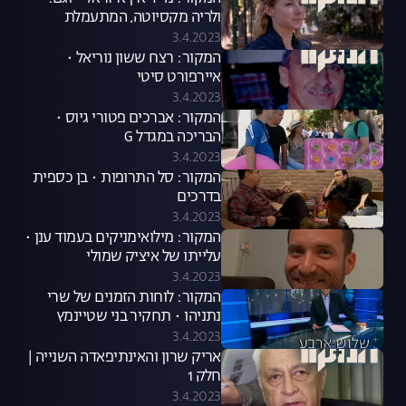
ולריה מקסיוטה, המתעמלת
שאהבנו לצלוב
3.4.2023
המקור: רצח ששון נוריאל •
איירפורט סיטי
3.4.2023
המקור: אברכים פטורי גיוס •
הבריכה במגדל G
3.4.2023
המקור: סל התרופות • בן כספית
בדרכים
3.4.2023
המקור: מילואימניקים בעמוד ענן •
עלייתו של איציק שמולי
3.4.2023
המקור: לוחות הזמנים של שרי
נתניהו • תחקיר בני שטיינמץ
3.4.2023
אריק שרון והאינתיפאדה השנייה |
חלק 1
3.4.2023