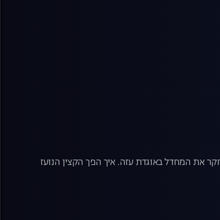
: תא"ל במיל' אורן סולומון לחם בגבורה ב-7.10 ומונה לתחקר את המחדל באוגדת עזה. איך הפך הקצין הנועז