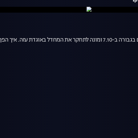
קר
המקור, עונה 25, פרק 6: תא"ל במיל' אורן סולומון לחם בגבורה ב-7.10 ומונה ל