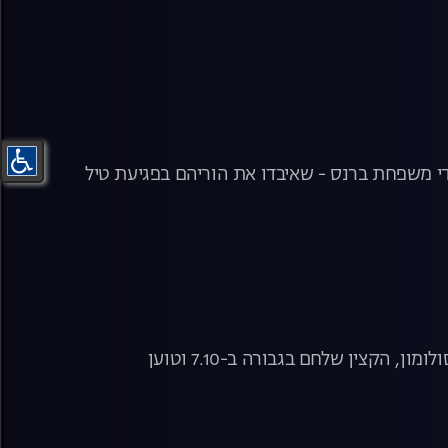
לדי משפחת ברנס - שאיבדו את הוריהם בפגיעת טיל
המקור, עונה 25, פרק 1: רביב דרוקר בתחקיר מיוחד בעקבות תא"ל (במיל') אורן סולומון, הקצין שלחם בגבורה ב-7.10 וטוען