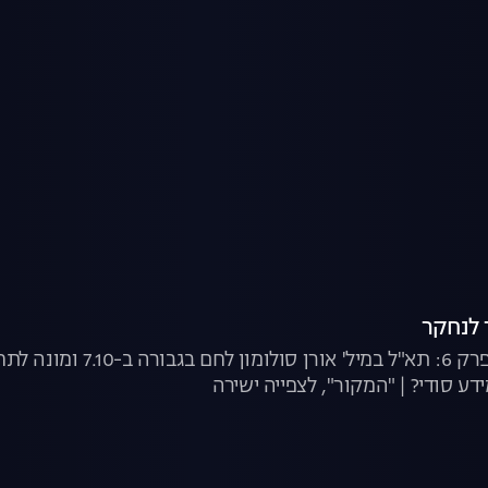
לנחקר
המקור, עונה 25, פרק 6
ע סודי? | "המקור", לצפייה ישירה