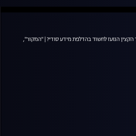
תחקר את המחדל באוגדת עזה. איך הפך הקצין הנועז לחשוד בהדלפת מידע סודי? | "המקור",