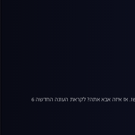
בואו נודה, מכל התפקידים שבעולם, להיות אבא זה התפקיד הכי משמעותי שתעשו. אז איזה אבא אתה? לקראת העונה החדשה 6