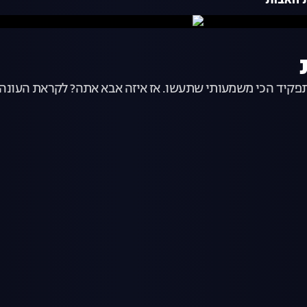
ותי שתעשו. אז איזה אבא אתה? לקראת העונה החדשה 6 אבות, הכירו את האבות שיכנ