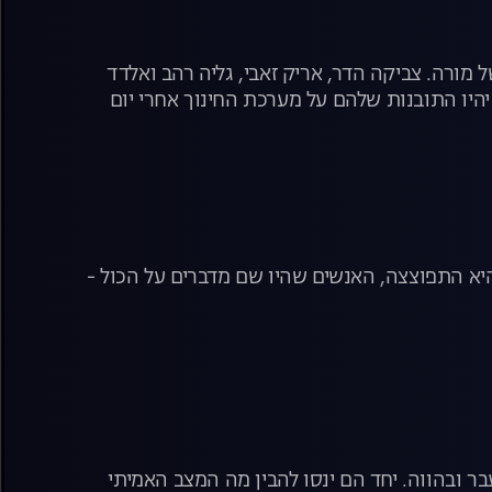
ך עיניים של מורה. צביקה הדר, אריק זאבי, גליה רהב ואלדד
יהיו התובנות שלהם על מערכת החינוך אחרי יום
הפרשה ששינתה את פני המדינה. 15 שנה אחרי שהיא התפוצצה, האנשים שהיו שם מדברים על הכול -
בר ובהווה. יחד הם ינסו להבין מה המצב האמיתי