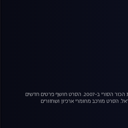
סרט תיעודי החוקר את ניהול הסיכונים ותהליכי קבלת ההחלטות במבצע השמדת הכור הסורי ב-2007. הסרט חושף פרטים חדשים
אל. הסרט מורכב מחומרי ארכיון ושחזורים
י, בהם ראש הממשלה לשעבר, הרמטכ"ל ודמויות