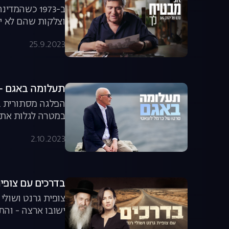
ב-1973 כשה
וצלקות שהם לא ישכחו לעולם. 50 שנ
25.9.2023
תעלומה באגם - 
הפלגה מסתורית בא
במטרה לגלות את 
2.10.2023
בדרכים עם צופית
צופית גרנט ושול
ישובו ארצה - והת