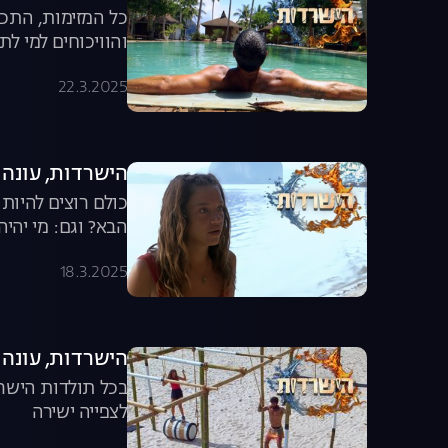
כל המזימות, התככ
והוויכוחים למי ל
22.3.2025
הישרדות, עונה 7, פרק 42: פרק הדחה!
כולם רוצים להיות
הבא? וגם: מי יהי
18.3.2025
הישרדות, עונה 7, פרק 41: משימה עם סוף שלא היה!
בכל תולדות הישר
לצפייה ישירה