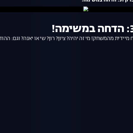
דית מהמשחק! מי זה יהיה? ציון? רון? שי או יאנה? וגם: ההוד