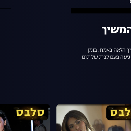
ים - פרק 25: להמשיך
ך הלאה באמת. בזמן
יעה פעם לבית של תום