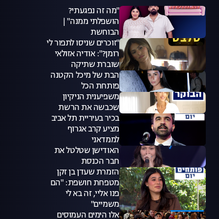
"מה זה נפגעתי?
הושפלתי ממנה" |
הבוחשת
"זוכרים שניסו לתפור לי
רומן?": אודיה אזולאי
שוברת שתיקה
הבת של מיכל הקטנה
פותחת הכל
משפיענית הניקיון
שכבשה את הרשת
בכיר בעיריית תל אביב
מציע קרב אגרוף
לממדאני
האודישן שטלטל את
חבר הכנסת
הזמרת שעדן בן זקן
מטפחת חושפת: "הם
פנו אליי, זה בא לי
משמיים"
אלו הימים העמוסים