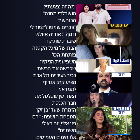
"מה זה נפגעתי?
הושפלתי ממנה" |
הבוחשת
"זוכרים שניסו לתפור לי
רומן?": אודיה אזולאי
שוברת שתיקה
הבת של מיכל הקטנה
פותחת הכל
משפיענית הניקיון
שכבשה את הרשת
בכיר בעיריית תל אביב
מציע קרב אגרוף
לממדאני
האודישן שטלטל את
חבר הכנסת
הזמרת שעדן בן זקן
מטפחת חושפת: "הם
פנו אליי, זה בא לי
משמיים"
אלו הימים העמוסים