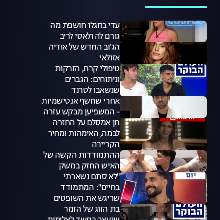
עדי בוזגלו חושפת מה
גורם לה ולאסי לריב
הג'וב החדש של אודיה
אזולאי
טיפולי קרח, הזרקות
וניתוחים: הגברים
שנשאבו לטרנד
אחרי שחשף אנטישמיות
- המשפיען מבקש עזרה
חן אמסלם על החזרה
לבמה, האימהות ומחיר
הקריירה
ההתמודדות הקשה של
האיש החזק במשק
"לא סתם נשארתי
בחיים": המתמודד
שריגש את השופטים
בת הזוג של הזמר