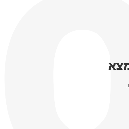
מצא
.