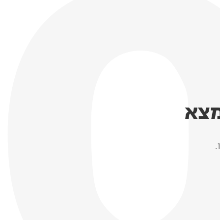
מצא
.