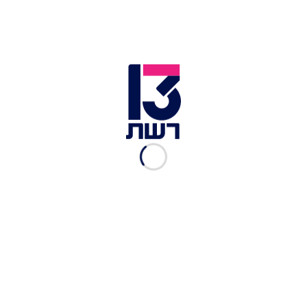
המבוקש בישראל
אנה אוסטרובסקי
|
26.07.2020
"המקום היחידי שאני רוצה
להיות בו בתקופה כזאת זה
ישראל"
רשת 13
|
30.03.2020
גוט טאלנט, עונה 2, פרק 11:
האודישן שהרים את האולפן
רשת 13
|
03.01.2019
איך מרילין מונרו גרמה לוויכוח
עקרוני בין מורן לג'ורדי?
רשת 13
|
02.01.2019
גוט טאלנט, עונה 2, פרק 3:
האודישן שעיצבן את ג'ורדי
רשת 13
|
09.12.2018