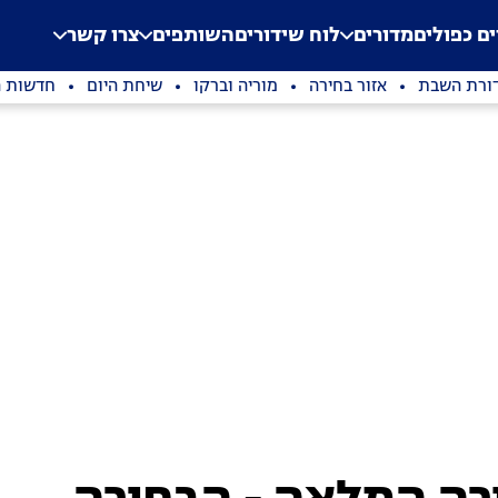
.
Application error: a clien
ים כפולים
מדורים
לוח שידורים
השותפים
צרו קשר
ורת השבת
אזור בחירה
מוריה וברקו
שיחת היום
חדשות ה