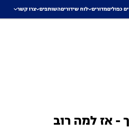
.
Application error: a clien
ים כפולים
מדורים
לוח שידורים
השותפים
צרו קשר
- אז למה רוב