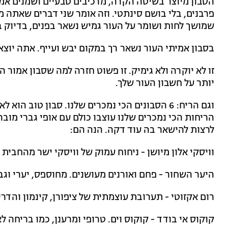
פרבנים, בלי בושם סינתטי. וזה אומר שני דברים שאתה 
שמושך לחות ושומר על העור גמיש נשאר בפנים, בדיוק 
בסבון אמיתי העור נשאר רך במקום יבש ועייף. אתה יוצ
זו לא יוקרה ולא גימיק. זו פשוט חזרה למה שסבון אמור 
יותר על חשבון העור שלך.
וגם הריח: 6 הסבונים הכי נמכרים שלנו. סבון טוב
הריחות הכי נמכרים שלנו עוצבו כולם עם אופי גברי מו
לרצות להישאר בה עוד דקה. הנה הם:
וויסקי אלון מיושן - ניחוח עמוק של וויסקי ישר מהחבית 
היער השחור - פחם ואורנים מעושנים. מחוספס, יערי וגבר
רום אקזוטי - תערובת עוצמתית של ציפורן, קינמון והדרי
קוקוס אי בודד - קוקוס וים. טרופי ומרענן, כמו בריחה ל