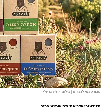
סבון טבעי לגברים | צילום: יח״צ גריזלי
תן לעור שלך את מה שהוא צריך