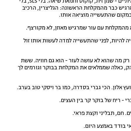
הסבון מיוצר בשיטה הקרה, מרכיבים טבעיים ושמנים אמיתיים - שמן זית, קוקוס וחמאת שיאה. בלי SLS, בלי
מרגיש כבר מהמקלחת הראשונה: הגליצרין, הרכיב
במקום שהתעשייה מוציאה אותו.
א מהמקלחת עם עור שמרגיש מאוזן, לא מקורצף.
היה להיות, לפני שהתעשייה למדה לעשות אותו זול
 הוא לא רק מה שהוא לא עושה לעור - הוא גם חוויה. ששת
בהק, כאלה שממלאים את המקלחת בבוקר וגורמים לך
ועץ אלון. הכי גברי בסדרה, כמו בר ויסקי טוב בערב.
י - ריח של בוקר קר בין העצים.
ם. חם, תבליני וקצת פראי.
אי בודד באמצע היום.