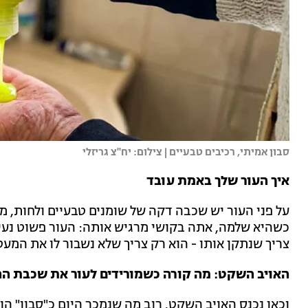
סבון אמיתי, רכיבים טבעיים | צילום: יח"צ גריזלי
איך העור שלך באמת עובד
על פני העור יש שכבה דקה של שומנים טבעיים ולחות, מע
כשהיא שלמה, אתה בקושי מרגיש אותה: העור פשוט נעים,
צריך שנתקן אותו - הוא רק צריך שלא נשבור לו את המע
האויב השקט: מה קורה כשמורידים לעור את שכבת הה
וכאן נכנס האויב השקט. רוב מה שנמכר היום כ"סבון" ה