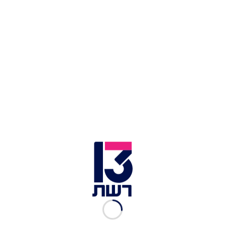
טראמפ ונתניהו | צילום: רויטרס
כמו כן, התייחס נתניהו ללחימה בלבנון ואמר:
"חיזבאללה איבד את רוב מאגר הטילים שלו, אך איראן
עדיין מנסה לממן אותו. שלום בין ישראל ללבנון
יתאפשר רק לאחר פירוק חיזבאללה מנשקו". על חמאס
אמר: "חמאס מסרב להתפרק מנשקו ולפרז את עזה.
הוא מנסה להתחמק מההתחייבויות שלו כדי להמשיך
לשלוט ברצועה ולבצע בעתיד מתקפות טרור נגד
ישראל – ואסור לאפשר לו לעשות זאת".