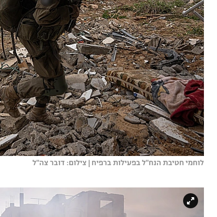
לוחמי חטיבת הנח"ל בפעילות ברפיח | צילום: דובר צה"ל