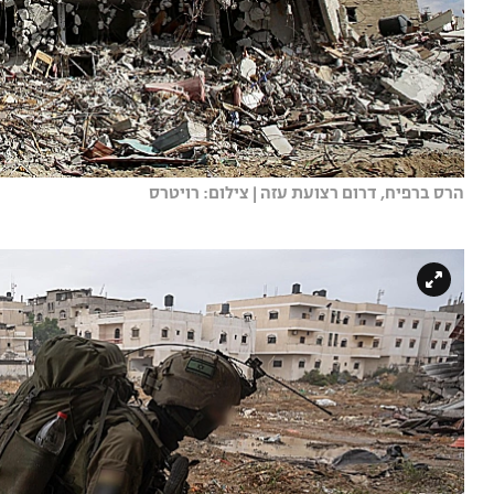
הרס ברפיח, דרום רצועת עזה | צילום: רויטרס