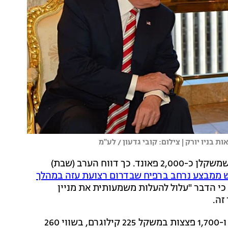
בניו יורק | צילום: קובי גדעון / לע"מ
הבית הלבן הסיר מישראל את אמברגו הפצצות הכבדות שמשקלן כ-2,000 פאונד. כך דווח הערב (שבת)
 ממבצע נרחב ברפיח שבדרום רצועת עזה במהלך
 כי הדבר "עלול להעלות משמעותית את מניין
זה.
המשלוח שנעצר כלל 1,800 פצצות במשקל 900 קילוגרם ו-1,700 פצצות במשקל 225 קילוגרם, בשווי 260