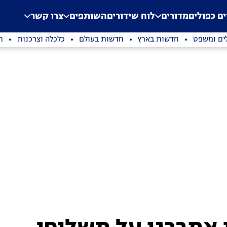
.
Application error: a clien
ים כפולים
מדורים
לוח שידורים
השותפים
צרו קשר
ים ומשפט
חדשות בארץ
חדשות בעולם
כלכלה וצרכנות
ת