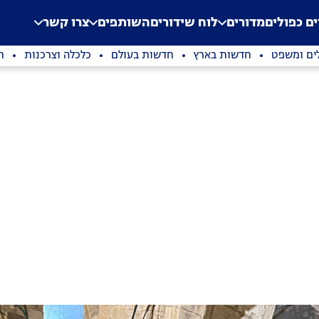
.
Application error: a clien
ים כפולים
מדורים
לוח שידורים
השותפים
צרו קשר
ים ומשפט
חדשות בארץ
חדשות בעולם
כלכלה וצרכנות
ת