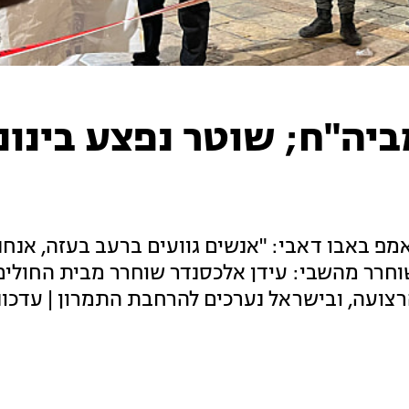
יה"ח; שוטר נפצע בינוני
פ באבו דאבי: "אנשים גוועים ברעב בעזה, אנחנ
וחרר מהשבי: עידן אלכסנדר שוחרר מבית החולים
רצועה, ובישראל נערכים להרחבת התמרון | עדכונ