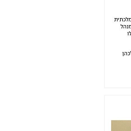
מלכתית
מנהל
ו
כהן