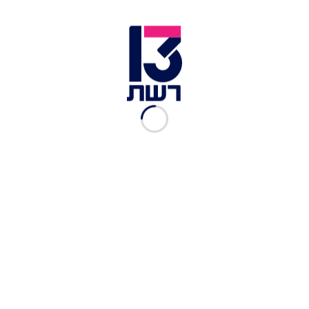
צילום תמונה ראשית: באדיבות המשפחה
זמן צפייה: 06:35
משפחתו של רב-טוראי עמיחי רובין, בן 23 מעכו,
איבדה את בנה כשנלחם במחבלים ונפל בקרבות
בעוטף עזה ביום הראשון של המלחמה. על אף שנפצע
כמה פעמים במקומות שונים בגופו, הוא המשיך
להילחם ולחסל מחבלים. שלושה ימים לאחר מכן נקבע
מותו בבית החולים. משפחתו הסכימה, באצילות נפש,
את איבריו ל-5 חולים שחייהם ניצלו.
אונת הכבד הושתלה בילד בן 8 בבית החולים שניידר,
הכבד עצמו הושתל בצעיר בן 23 באיכילוב, ריאותיו