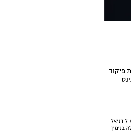
ת פיקוד
ינט
הודיע דובר צה"ל תא"ל דניאל
 בנימין