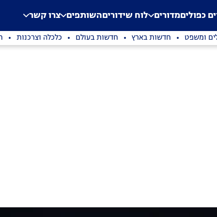
.
Application error: a clien
ים כפולים
מדורים
לוח שידורים
השותפים
צרו קשר
ים ומשפט
חדשות בארץ
חדשות בעולם
כלכלה וצרכנות
ת