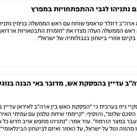
 נתניהו לגבי ההתפתחויות במפרץ
ארה"ב דונלד טראמפ שוחח עם ראש הממשלה בנימין נתניהו
ראש הממשלה העלה מצדו את "חומרת התבטאויות ארדואן 
בקיום אזורי ביטחון בגבולותיה של ישראל".
ה"ב עדיין בהפסקת אש, מדובר באי הבנה בנוג
יי ניוז בערבית כי "הפסקת האש בין ארה"ב לאיראן עדיין ב
הסכם שלום", והוסיף: "קיימתי שיחת טלפון עם עמיתי האירא
עבר במצר הורמוז". עוד אמר: "נתניהו מחפש אויב חדש כל 
ווה נטל על ישראל, על האזור ואיום לביטחון הבינלאומי".