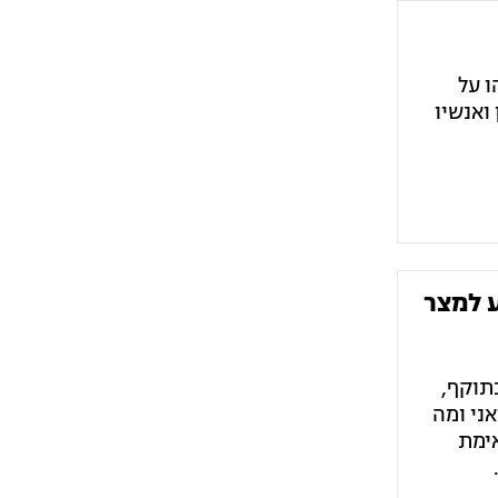
 על
ואנשיו
ע למצר
תוקף,
ני ומה
אימת