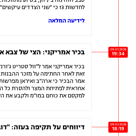
סבב הלחימה ביניהן, בסיוע מתווכות. ב
לחדשות 13 כי "שני הצדדים עיקשים". עם זאת, הוא הוסיף כי "יש סיכוי להרגעת הרוחות".
לידיעה המלאה
09.07.2026
בכיר אמריקני: הצי של צבא א
19:34
בכיר אמריקני אמר ל"וול סטריט ג'ורנ
זאת לאחר החתימה על מזכר ההבנות. 
אחראית לפתיחת המצר ולהסרת כל האי
למקסם את כוחם במו"מ ולקבע את ה
09.07.2026
דיווחים על תקיפה בעזה: "ד
18:19