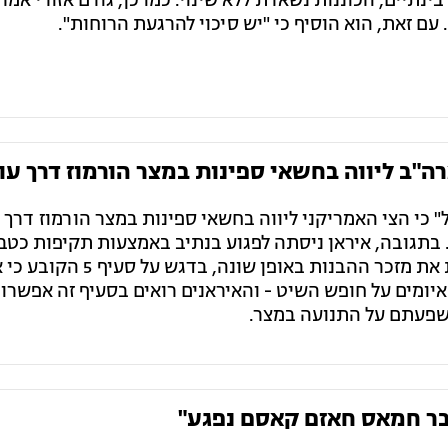
ינתיים, הכוננות נשארת ללא שינוי. כמו כן, גורם אזורי אמר
רה"ב ליווה בחשאי ספינות במצר הורמוז דרך עו
ל" כי הצי האמריקני ליווה בחשאי ספינות במצר הורמוז דרך 
בתגובה, איראן ניסתה לפגוע בנתיב באמצעות תקיפות כטב"
אמר הבכיר כי ארה"ב ואיראן מפרשות את מזכר ההבנות באופן שונה, ב
ומים על חופש השיט - והאיראנים רואים בסעיף זה אפשרו
שפעתם על התנועה במצר.
ובר חמאס חאזם קאסם נפגע"