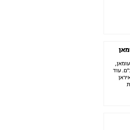
מאן
עומאן,
ם. עוד
דגש על סעיף 5 הקובע כי איראן
ת