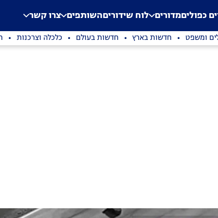
.
Application error: a clien
ים כפולים
מדורים
לוח שידורים
השותפים
צרו קשר
ים ומשפט
חדשות בארץ
חדשות בעולם
כלכלה וצרכנות
ת