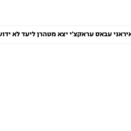
יראני עבאס עראקצ'י יצא מטהרן ליעד לא ידוע