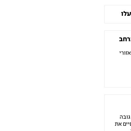
עלו
רחב
זורי
גובה
יים את