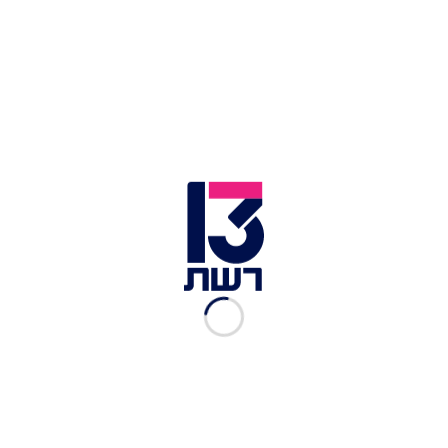
מבצע מוסק בג'נין | צילום: דובר צה"ל
08.07.2026
15:57
טראמפ: כנראה שגם הלילה נכה חזק
באיראן
נשיא ארה"ב דונלד טראמפ התייחס לגל התקיפות
באיראן ואמר: "הם מתנהגים מאוד לא טוב, כמו שהם
התנהגו ב-47 שנים האחרונות. תקפנו אותם חזק