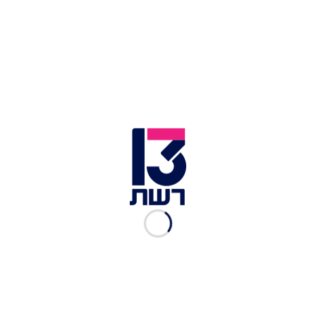
מבצע מוסק בג'נין | צילום: דובר צה"ל
08.07.2026
15:57
טראמפ: כנראה שגם הלילה נכה חזק
באיראן
נשיא ארה"ב דונלד טראמפ התייחס לגל התקיפות
באיראן ואמר: "הם מתנהגים מאוד לא טוב, כמו שהם
התנהגו ב-47 שנים האחרונות. תקפנו אותם חזק