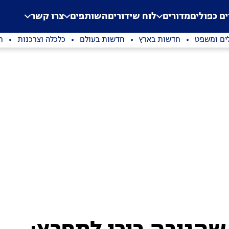
.
Application error: a clien
ים כפולים
מדורים
לוח שידורים
השותפים
צרו קשר
ים ומשפט
חדשות בארץ
חדשות בעולם
כלכלה וצרכנות
ת