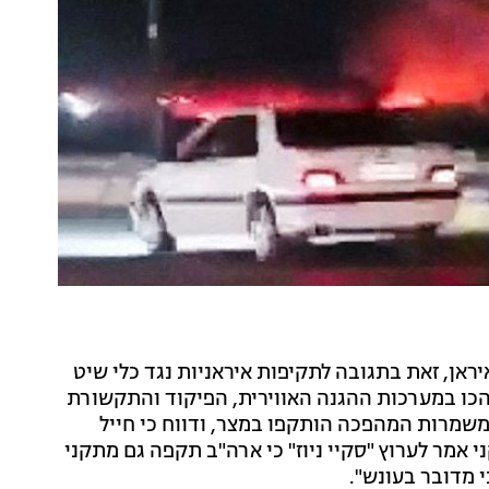
 הלילה (רביעי) מעל ל-80 מטרות באיראן, זאת בתגובה לתקיפות איראניות נגד כלי שיט
הכו במערכות ההגנה האווירית, הפיקוד והתקשורת
תר מ-60 ספינות קטנות של משמרות המהפכה הותקפו במצר, ודווח כי חייל
אמר לערוץ "סקיי ניוז" כי ארה"ב תקפה גם מתקני
י מדובר בעונש".