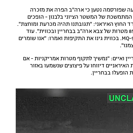
עה שפורסמה נטען כי ארה"ב הפרה את מזכרה
 המתמשכת של המשטר הציוני בלבנון - הופכים
 החוץ האיראני: "תגובתנו תהיה מכרעת ומוחצת".
זמן קצר לאחר מכן הודיעו משמרות המהפכה כי תקפו "85 מטרות של צבא ארה"ב בבחריין ובכווית". עוד
טענו במשמרות המהפכה כי הופל מל"ט אמריקני מדגם MQ-9. בכווית גינו את התקיפות ואמרו: "אנו שומרים
מנו".
ין ואיים: "נמשיך לתקוף מטרות אמריקניות - אם
האיראניים דיווחו על פיצוצים שנשמעו באזור
 הופעלו בבחריין.