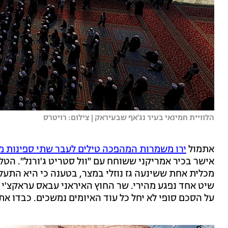
הלוויית חמינאי בעיר נג'אף שבעיראק | צילום: רויטרס
אתמול
ירו משמרות המהפכה טילים לעבר שתי ספינות מס
אישר בכיר אמריקני ששוחח עם "וול סטריט ג'ורנל". הטל
מכלית אחת ששינעה גז נוזלי במצר, בטענה כי היא התעל
על הסכם סופי לא יחל כל עוד האיומים נמשכים. כבדו א