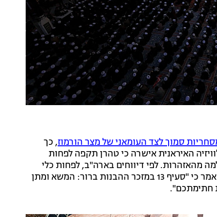
חריות סמוך לצד העומאני של מצר הורמוז
, כך
וויזיה האיראנית אישרה כי טהרן תקפה לפחות
מה מהאזהרות. לפי דיווחים בארה"ב, לפחות כלי
שיט אחד נפגע מהירי. שר החוץ האיראני עבאס עראקצ'י אמר כי "סעיף 13 במזכר ההבנות ברור: המשא ומתן
ת חתימתכם".