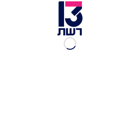
העדיפויות הלאומי", אמרה צנגאוקר, והוסיפה: "אני
שוב דורשת ממך שתעשה כל מה שאפשר כדי להציל
חיים ולהחזיר את כולם הביתה. תכריזו שאתם תומכים
בסיום המלחמה כחלק מעסקה. תעצרו את הטרפודים
של נתניהו. ואם אתם לא מצליחים לסגור עסקה
ביומיים הקרובים, תעמוד במילה שלך, צאו מהממשלה,
ובואו להפגין איתי בשער בגין ועם כל העם ברחבי
הארץ".