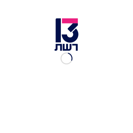
היועמ''שית גלי בהרב-מיארה | צילום: אבשלום ששוני, פלאש 90
עמדה זו של היועמ"שית תומכת בטענות שהועלו
בעתירה שהגישה התנועה לאיכות השלטון לבג"ץ
בנושא זה. בעתירתה, טענה התנועה כי החלטת
הממשלה פוגעת באופן קיצוני באופיו הממלכתי