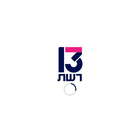
אדלשטיין מודיע שיתנגד לחוק המעונות
בעקבות תמונת המצב הנוכחית, בקואליציה מודאגים
מהתרחבות המרד בהצבעה על חוק המעונות, שתוביל
להחרפה במשבר הגיוס שמעורר את זעמם של
החרדים. גורמים בכירים בקואליציה מעריכים כי
בסבירות גבוהה לא יושג הרוב הנדרש כדי להעביר את
החוק בעוד יומיים. בניסיון לדכא את המרד, ראש
הממשלה נתניהו צפוי לקיים שיחות עם חברי הכנסת
שכבר הודיעו שיצביעו נגד.