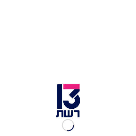
ח"כ אביגדור ליברמן | צילום: יונתן זינדל, פלאש 90
הרמטכ"ל הלוי אמר אמש אחרי דברי הגרי: "צה"ל לא
מעביר ביקורת על המחוקק, אלא מביא עמדתו בפני
הדרג המדיני במנגנונים המקובלים לשם כך". בהודעת
ההבהרה שלו כתב הגרי: "בהצהרה שלי הערב