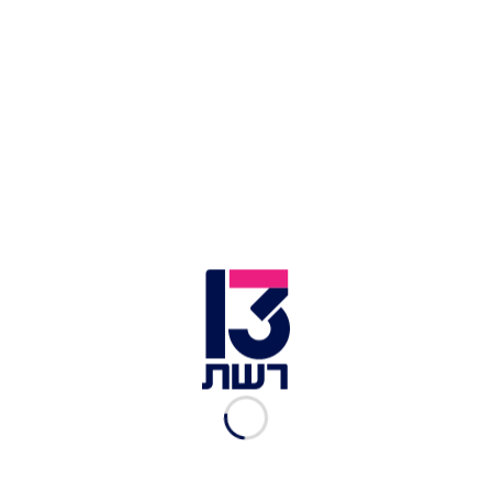
זמן צפייה: 02:00
הפרשן והיועץ האסטרטגי משה קלוגהפט ערך לפני
מספר חודשים בתשלום מחקר פוליטי מקיף עבור
מפלגת הציונות הדתית, כך פורסם הערב (רביעי)
במהדורה המרכזית. במהלך התקופה שבה העניק
שירותים למפלגה, קלוגהפט גם התייחס בחיוב ליו"ר
המפלגה בצלאל סמוטריץ', במסגרת הופעה בחדשות
12 - מבלי לספק גילוי נאות על הקשר העסקי.
"צריך להגיד גם דברים טובים מעבר לפדיחות", אמר
קלוגהפט על תפקודו של סמוטריץ' כשר האוצר במהלך
התקופה בה העניק לו שירותים, "השקל מתחזק,