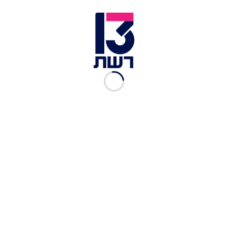
היא אחדות בעם ישראל - אחדות מעל מחלוקות, מעל
מחנות ומעל כל הבדל. לכן אני נחוש לפעול בזירה
הציבורית, לחבר בין אנשים וקהילות, ולחזק את
הערבות ההדדית שמחזיקה את המדינה שלנו. זו
שליחותו של עידן שמלווה אותי בכל צעד, וזו המשימה
שאקדיש לה את חיי".