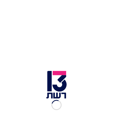
צילום תמונה ראשית: חיים צח, לע"מ / אבשלום ששוני, פלאש 90
זמן צפייה: 02:40
פרסום ראשון:
אחרי שראש הממשלה בנימין נתניהו
דחה ברגע האחרון את הדיון בקבינט על המלחמה על
היום שאחרי, נחשפו הערב (שבת) בחדשות 13 פרטים
נוספים על הרוחות הסוערות בתוך הקבינט.