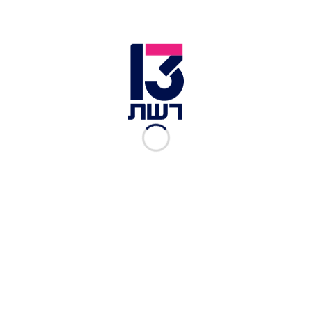
יהודית.
דרעי וגפני בכנסת | צילום: יונתן זינדל, פלאש 90
חבר ועדת הכספים, ח"כ נאור שירי ממפלגת "ביחד",
תקף בחריפות את ההחלטה וטען כי "הכנסת מצויה