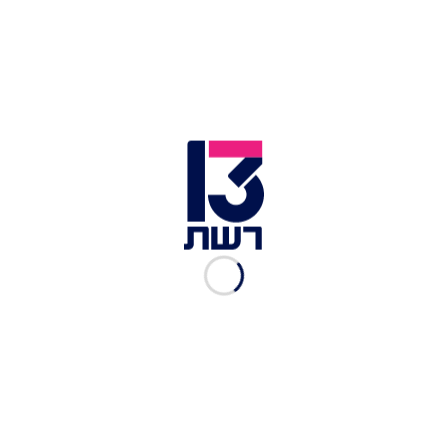
נתניהו, כאשר 46% סבורים כי הוא מתאים יותר
לתפקיד, לעומת 36% לנתניהו ו-18% שהשיבו כי אינם
יודעים.
בדקנו גם תרחיש של איחודים במערכת הפוליטית.
רשימה משותפת של חד"ש-תע"ל עם בל"ד תזכה