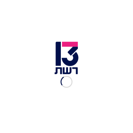
נתניהו, כאשר 46% סבורים כי הוא מתאים יותר
לתפקיד, לעומת 36% לנתניהו ו-18% שהשיבו כי אינם
יודעים.
בדקנו גם תרחיש של איחודים במערכת הפוליטית.
רשימה משותפת של חד"ש-תע"ל עם בל"ד תזכה