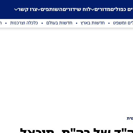
.
Application error: a clien
ים כפולים
מדורים
לוח שידורים
השותפים
צרו קשר
ים ומשפט
חדשות בארץ
חדשות בעולם
כלכלה וצרכנות
ת
ית