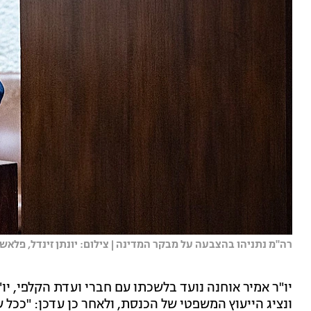
רה"מ נתניהו בהצבעה על מבקר המדינה | צילום: יונתן זינדל, פלאש 90
יו"ר אמיר אוחנה נועד בלשכתו עם חברי ועדת הקלפי, יו"
ונציג הייעוץ המשפטי של הכנסת, ולאחר כן עדכן: "ככל 