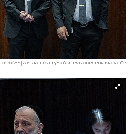
יו"ר הכנסת אמיר אוחנה מצביע לתפקיד מבקר המדינה | צילום: יונתן ז