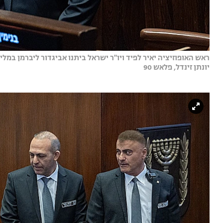
ראש האופוזיציה יאיר לפיד ויו"ר ישראל ביתנו אביגדור ליברמן במ
יונתן זינדל, פלאש 90