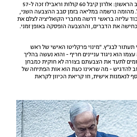
שני המועמדים לא הצליחו לגייס רוב מיוחס של 61 בסיבוב הראשון: אלרון קיבל 60 קולות וראבילו זכה ל-57
יל. מהומה נרשמה במליאה בזמן סבב ההצבעה השני,
כוד עליזה בראשי דרשה מחברי הקואליציה לצלם את
חישה את הדברים, וההצבעה הופסקה באופן זמני.
תעתור לבג"ץ. "מינוי פרקליטו האישי של ראש
ו הוא ניגוד עניינים חריף - והוא נעשה בהליך
סומים לתעד את הצבעתם בצורה לא חוקית כמבחן
ב להדגיש - מה שראינו כעת הוא אות הפתיחה של
 לנאמנות אישית, וזו קריאת הכיוון לקראת