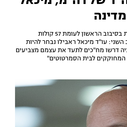
"ד של רה"מ, מיכאל
מדינה
שופט העליון בדימוס יוסף אלרון השיג 60 קולות בסיבוב הראשון לעומת 57 קולות
 השני: עו"ד מיכאל ראבילו נבחר להיות
יה דרשו מח"כים לתעד את עצמם מצביעים
ת המחוקקים לבית הסמרטוטים"