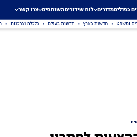
.
Application error: a clien
ים כפולים
מדורים
לוח שידורים
השותפים
צרו קשר
ים ומשפט
חדשות בארץ
חדשות בעולם
כלכלה וצרכנות
ת
ית