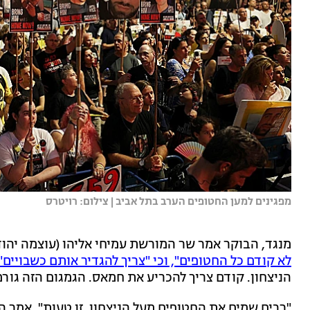
מפגינים למען החטופים הערב בתל אביב | צילום: רויטרס
מנגד, הבוקר אמר שר המורשת עמיחי אליהו (עוצמה יהודית
לא קודם כל החטופים", וכי "צריך להגדיר אותם כשבויים"
הניצחון. קודם צריך להכריע את חמאס. הגמגום הזה גור
"רבים שמים את החטופים מעל הניצחון, זו טעות", אמר ה