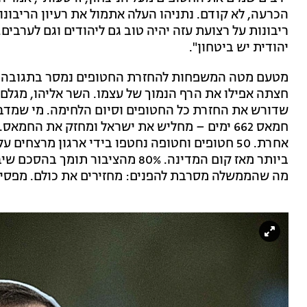
הכרעה, לא קודם. נתניהו העלה אתמול את רעיון הריבונו
ריבונות על רצועת עזה יהיה טוב גם ליהודים וגם לערבים
יהודית יש ביטחון".
מטעם מטה המשפחות להחזרת החטופים נמסר בתגובה: 
חצתה אפילו את הרף הנמוך של עצמו. השר אליהו, מגלם כ
שדורש את החזרת כל החטופים וסיום הלחימה. מי שמדב
חמאס 662 ימים – מחליש את ישראל ומחזק את החמ
אחרת. 50 חטופים וחטופה נחטפו בידי ארגון מרצח
ביותר מאז קום המדינה. 80% מהציבו
מה שהממשלה מסרבת להפנים: מחזירים את כולם. מפסיק