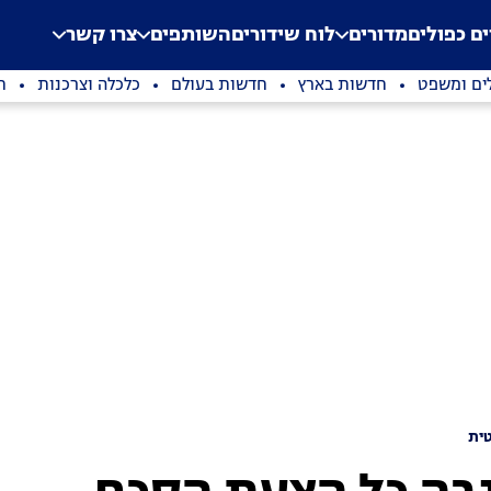
.
Application error: a clien
ים כפולים
מדורים
לוח שידורים
השותפים
צרו קשר
ים ומשפט
חדשות בארץ
חדשות בעולם
כלכלה וצרכנות
ת
ית