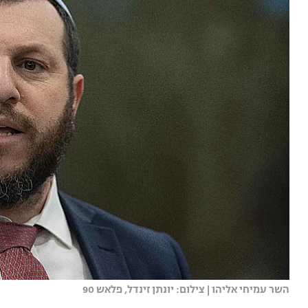
השר עמיחי אליהו | צילום: יונתן זינדל, פלאש 90