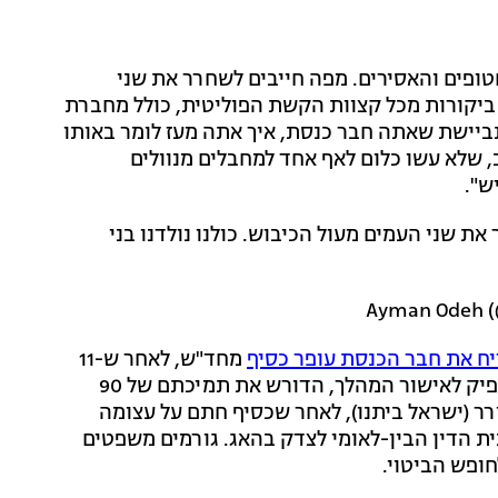
ופים והאסירים. מפה חייבים לשחרר את שני
פג ביקורות מכל קצוות הקשת הפוליטית, כולל מחברת
תביישת שאתה חבר כנסת, איך אתה מעז לומר באותו
 שלא עשו כלום לאף אחד למחבלים מנוולים
ש".
 שני העמים מעול הכיבוש. כולנו נולדנו בני
ח את חבר הכנסת עופר כסיף
מחד"ש, לאחר ש-11
חברי כנסת התנגדו להדחה ו-86 תמכו בה - מה שלא הספיק לאישור המהלך, הדורש את תמיכתם של 90
ר (ישראל ביתנו), לאחר שכסיף חתם על עצומה
 הדין הבין-לאומי לצדק בהאג. גורמים משפטים
חופש הביטוי.