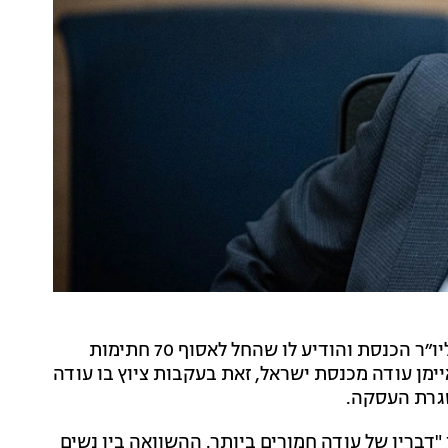
חבר הכנסת אביחי בוארון (הליכוד) פנה הבוקר (ראשון) ליו״ר הכנסת והודיע לו שהחל לאסוף 70 חתימות
ימן עודה מכנסת ישראל, זאת בעקבות ציוץ בו עודה
סגרת העסקה.
דבריו של עודה חמורים ביותר. ההשוואה בין נשים