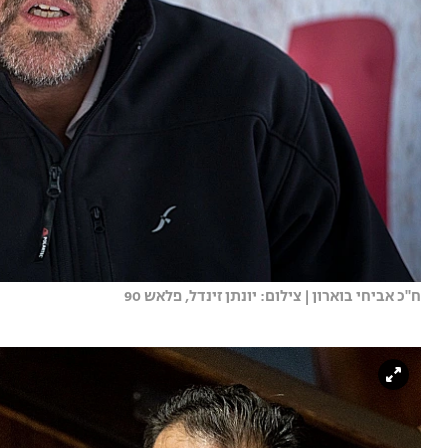
ח"כ אביחי בוארון | צילום: יונתן זינדל, פלאש 90