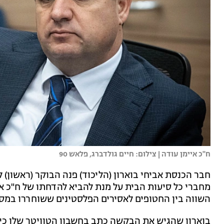
ח"כ איימן עודה | צילום: חיים גולדברג, פלאש 90
מחברי כל סיעות הבית על מנת להביא להדחתו של ח"כ אי
השווה בין החטופים לאסירים הפלסטינים ששוחררו במ
בוארון שהגיש את הבקשה כתב בחשבון הטוויטר שלו כי "