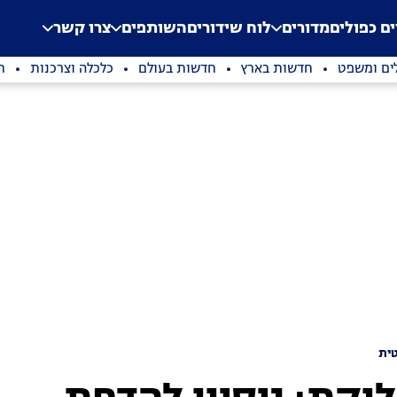
.
Application error: a clien
ים כפולים
מדורים
לוח שידורים
השותפים
צרו קשר
ים ומשפט
חדשות בארץ
חדשות בעולם
כלכלה וצרכנות
ת
ית