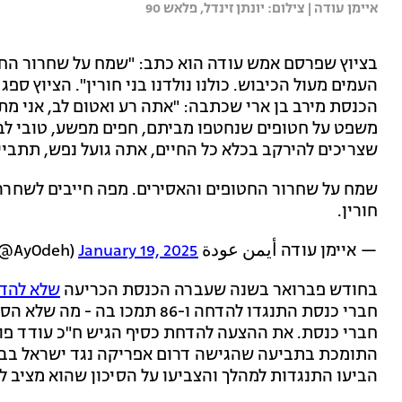
איימן עודה | צילום: יונתן זינדל, פלאש 90
בציוץ שפרסם אמש עודה הוא כתב: "שמח על שחרור החט
העמים מעול הכיבוש. כולנו נולדנו בני חורין". הציוץ ס
הכנסת מירב בן ארי שכתבה: "אתה רע ואטום לב, אני מ
משפט על חטופים שנחטפו מביתם, חפים מפשע, טובי לב,
שצריכים להירקב בכלא כל החיים, אתה גועל נפש, תתביי
שמח על שחרור החטופים והאסירים. מפה חייבים לשחרר את
חורין.
— איימן עודה أيمن عودة Ayman Odeh (@AyOdeh)
January 19, 2025
בחודש פברואר בשנה שעברה הכנסת הכריעה
שלא להדי
חברי כנסת. את ההצעה להדחת כסיף הגיש ח"כ עודד פור
התומכת בתביעה שהגישה דרום אפריקה נגד ישראל בבית
הביעו התנגדות למהלך והצביעו על הסיכון שהוא מציב ל