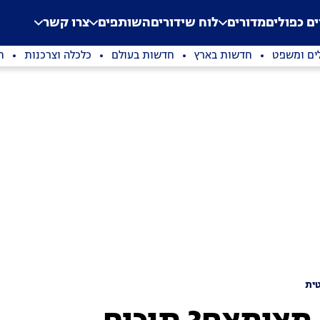
.
Application error: a clien
ים כפולים
מדורים
לוח שידורים
השותפים
צרו קשר
ים ומשפט
חדשות בארץ
חדשות בעולם
כלכלה וצרכנות
ת
ית