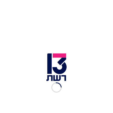
ראש הממשלה בנימין נתניהו | צילום: יונתן זינדל, פלאש 90
עוד אמר ראש הממשלה: "בכל דמוקרטיה מתוקנת
וחפצת חיים הממשלה היא זו שאחראית על הצבא, על
המשטרה ועל החוק והסדר. זה מעוגן בחוק בכל
דמוקרטיה אבל זה מעוגן גם בשכל הישר. מישהו אחר
יהיה אחראי על הביטחון? פקידים שלא נבחרו? יהיו
אחראים על גורל העם? לזה קוראים דמוקרטיה? זה
ההיפך מהדמוקרטיה וזה מה שערוצי התקשרות כל
הזמן מנסים להנחיל לציבור".
"אתמול פתחו את החדשות בקרע בין איחוד
האמירויות לישראל. פייק ניוז מוחלט. באותה שעה