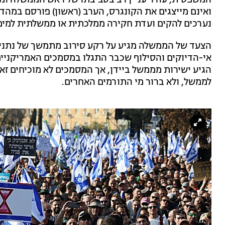
המשפטית, עורר עניין רב בסביבתו של ראש הממשלה ומפ
ואינם מייצגים את הקונגרס, הערב (ראשון) פורסם במהדו
נערכים להקים ועדת חקירה ממלכתית או ממשלתית למימ
אי-הדיוקים והסילוף שכבר התגלו במסמכים האמריקניי
הגיע ישירות מממשל ביידן, אך המסמכים לא מוכיחים זא
לממשל, ולא ברור מי התורמים האחרים.