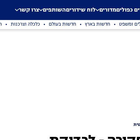
.
Application error: a clien
ים כפולים
מדורים
לוח שידורים
השותפים
צרו קשר
ים ומשפט
חדשות בארץ
חדשות בעולם
כלכלה וצרכנות
ת
ית