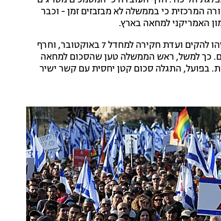
לגת הליכוד. חרף העובדה כי המסמכים מסויגים
רה המרכזית כי בממשלה לא מבזבזים זמן - וכבר
ון האמריקני למחאה בארץ.
הצעד של הממשלה מגיע על רקע סירוב מתמשך של נתניהו להקים ועדת חקירה למחדל 7 באוקטובר, וחרף
ם. כך למשל, ראש הממשלה טען שהסכום למחאה
ת. בפועל, התגלה סכום קטן יחסית עם קשר ישיר