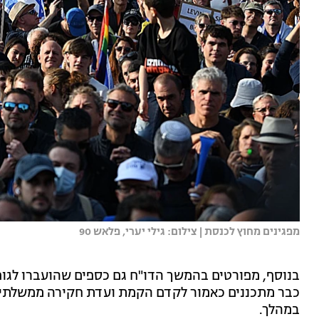
מפגינים מחוץ לכנסת | צילום: גילי יערי, פלאש 90
בנוסף, מפורטים בהמשך הדו"ח גם כספים שהועברו לגופ
כבר מתכננים כאמור לקדם הקמת ועדת חקירה ממשלתית א
במהלך.