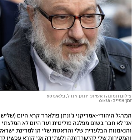
צילום תמונה ראשית: יונתן זינדל, פלאש 90
זמן צפייה: 01:38
המרגל היהודי-אמריקני ג'ונתן פולארד קרא היום (שלישי
אני לא חבר בשום מפלגה פוליטית ועד היום לא המלצתי ב
והנאמנות הבלעדית שלי והדאגות שלי הן למדינת ישראל 
והמסירות שלי להישרדותה ולעתידה אני קורא עכשיו לה