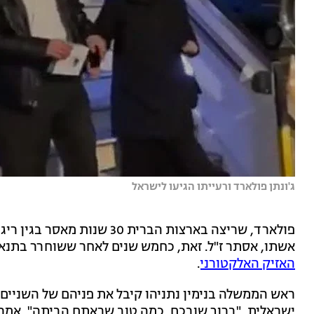
ג'ונתן פולארד ורעייתו הגיעו לישראל
פולארד, שריצה בארצות הברית 30 שנות מאסר בגין ריגול עבור ישראל,
אשתו, אסתר ז"ל. זאת, כחמש שנים לאחר ששוחרר בתנא
האזיק האלקטורני
.
ראש הממשלה בנימין נתניהו קיבל את פניהם של השניים
ישראלית. "ברוך שובכם, כמה טוב שבאתם הביתה", אמר נת