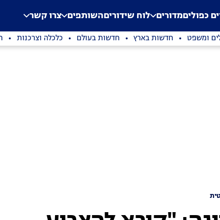
.
Application error: a clien
ים כפולים
מדורים
לוח שידורים
השותפים
צרו קשר
ים ומשפט
חדשות בארץ
חדשות בעולם
כלכלה וצרכנות
ת
ית