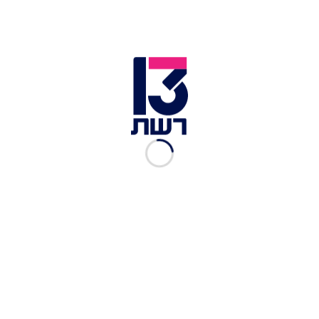
ליברמן באירוע שבתרבות באר שבע | צילום: דיאגו מיטלברג
רה''מ נתניהו בישיבת הממשלה | צילום: אביר סולטן, פול