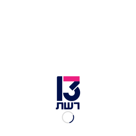
צילום תמונה ראשית: מרים אלסטר, פלאש 90
זמן צפייה: 02:00
אחרי חשיפת חדשות 13 אמש (שלישי), שבמסגרתה
פורסם כי לפי גורמים בכירים החליט ראש הממשלה
בנימין נתניהו למנות את דוד אמסלם לשר הממונה על
הוועדה לאנרגיה אטומית - אמר היום נתניהו כי הוא
"מברך אותו על העבודה המצוינת, גם בהבאת
התקציב ובשאר הדברים".
דבר המינוי של אמסלם לאחד התפקידים הרגישים
ביותר בשירות המדינה ובצמרת הביטחונית פורסם