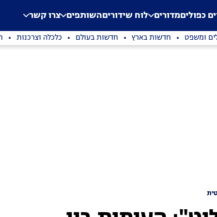
.
Application error: a clien
ים כפולים
מדורים
לוח שידורים
השותפים
צרו קשר
ים ומשפט
חדשות בארץ
חדשות בעולם
כלכלה וצרכנות
ת
ית