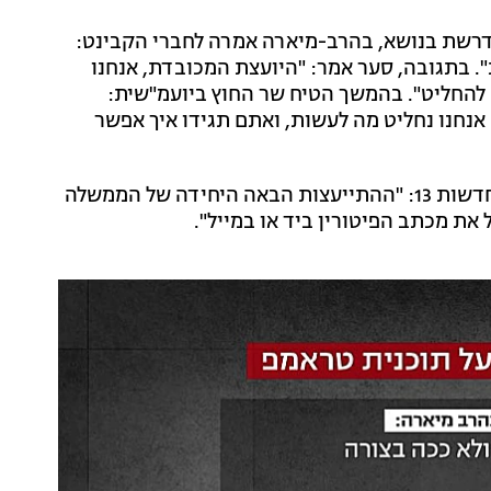
רשת בנושא, בהרב-מיארה אמרה לחברי הקבינט:
". בתגובה, סער אמר: "היועצת המכובדת, אנחנו
מה להחליט". בהמשך הטיח שר החוץ ביועמ"שית:
 אנחנו נחליט מה לעשות, ואתם תגידו איך אפשר
יו"ר עוצמה יהודית, ח"כ איתמר בן גביר, הגיב לפרסום בחדשות 13: "ההתייעצות הבאה היחידה של הממשלה
את מכתב הפיטורין ביד או במייל".