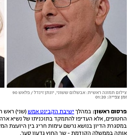
צילום תמונה ראשית: אבשלום ששוני, יונתן זינדל / פלאש 90
זמן צפייה: 01:20
פרסום ראשון:
במהלך
ישיבת הקבינט אמש
(שני) ראש ה
החטופים, אלא העדיפו להתמקד בתוכניתו של נשיא ארה"
במסגרת הדיון בנושא נרשם עימות חריג בין היועצת המ
אותה בממשלה הקודמת - שר החוץ גדעון סער.