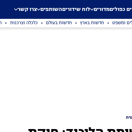
.
Application error: a clien
ים כפולים
מדורים
לוח שידורים
השותפים
צרו קשר
ים ומשפט
חדשות בארץ
חדשות בעולם
כלכלה וצרכנות
ת
ית