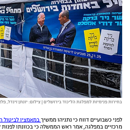
בחירות פנימיות למפלגת הליכוד בירושלים | צילום: יונתן זינדל, פלאש
לפני כשבועיים דווח כי נתניהו ממשיך
במאמציו לביטול הב
מרכזיים במפלגה, אמר ראש הממשלה כי בכוונתו לפנות 