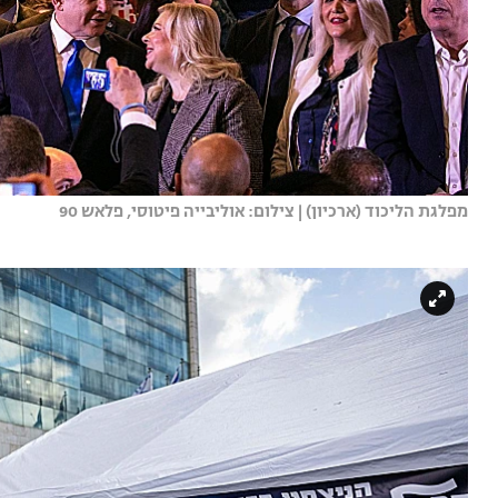
מפלגת הליכוד (ארכיון) | צילום: אוליבייה פיטוסי, פלאש 90