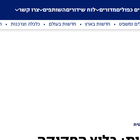
.
Application error: a clien
ים כפולים
מדורים
לוח שידורים
השותפים
צרו קשר
ים ומשפט
חדשות בארץ
חדשות בעולם
כלכלה וצרכנות
ת
ית