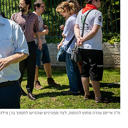
ח"כ איימן עודה מחוץ לכנסת, לצד מפגינים שהגיעו לתמוך בו | צילום: 