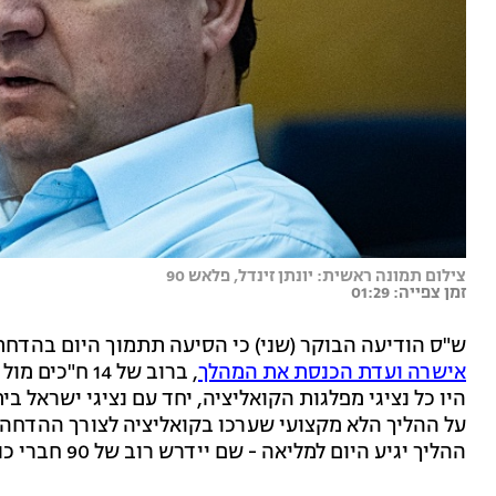
צילום תמונה ראשית: יונתן זינדל, פלאש 90
זמן צפייה: 01:29
ש"ס הודיעה הבוקר (שני) כי הסיעה תתמוך היום בהדחת י
אישרה ועדת הכנסת את המהלך
, ברוב של 14
היו כל נציגי מפלגות הקואליציה, יחד עם נציגי ישראל 
על ההליך הלא מקצועי שערכו בקואליציה לצורך ההדחה, 
ההליך יגיע היום למליאה - שם יידרש רוב של 90 חברי כנסת בכדי להשלים אותו.