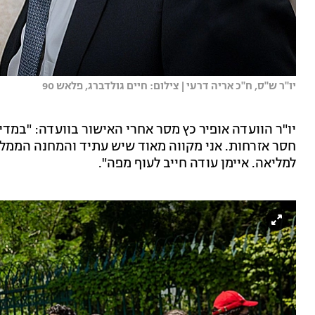
יו"ר ש"ס, ח"כ אריה דרעי | צילום: חיים גולדברג, פלאש 90
יו"ר הוועדה אופיר כץ מסר אחרי האישור בוועדה: "במדי
חסר אזרחות. אני מקווה מאוד שיש עתיד והמחנה הממלכ
למליאה. איימן עודה חייב לעוף מפה".