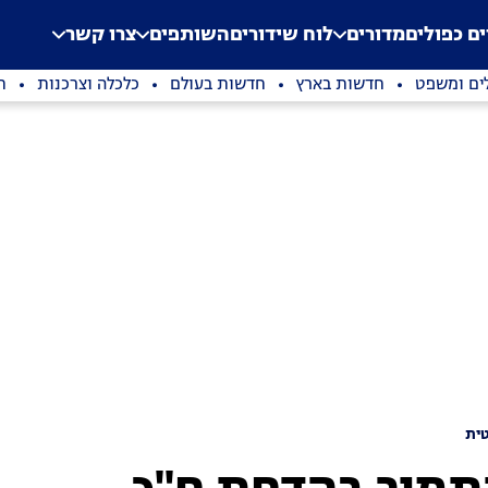
.
Application error: a clien
ים כפולים
מדורים
לוח שידורים
השותפים
צרו קשר
ים ומשפט
חדשות בארץ
חדשות בעולם
כלכלה וצרכנות
ת
ית