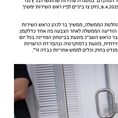
לפי המועד המוקדם. במסגרת עתירות שהוגשו לבג"ץ נגד
החלטת הממשלה, ולאחר שהתקיים דיון בעתירות ביום 8.4.2025, ניתן צו ביניים לפיו ראש השירות ימשיך
 לפי החלטת הממשלה, ממשיך בר לכהן כראש השירות
מכוח צו שיפוטי וללא אמון של הממשלה. ביום 27.4.2025 הודיעה הממשלה לאחר הצבעה פה אחד כדלקמן:
בר כראש השב"כ פוגעת בביטחון המדינה בכל יום
זירתית, פוגעת בדמוקרטיה ובהפרדת הרשויות
נדט בחוק וכלים לממש אחריות כבדה זו'".