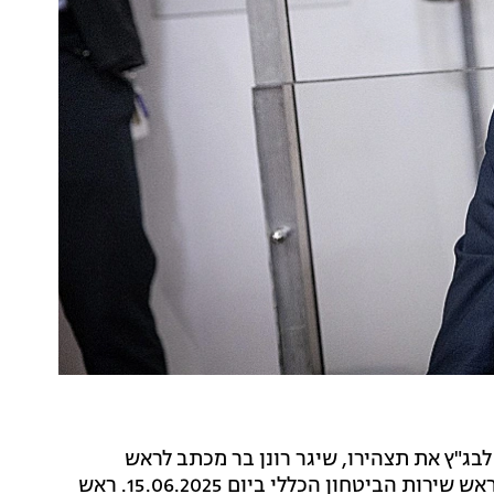
הממשלה לבג"ץ את תצהירו, שיגר רונן בר מכתב לראש
הממשלה שבו הודיע לו על החלטתו לסיים את תפקידו כראש שירות הביטחון הכללי ביום 15.06.2025. ראש