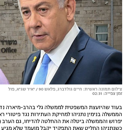
צילום תמונה ראשית: חיים גולדברג, פלאש 90 / יאיר שגיא, פול
זמן צפייה: 02:31
בעוד שהיועצת המשפטית לממשלה גלי בהרב-מיארה נד
הממשלה בנימין נתניהו למחיקת העתירות נגד פיטורי ראש
יפרוש והממשלה ביטלה את ההחלטה להדיחו, גם הערב (ש
כשנתניהו החליט שאת התפקיד יקבל מועמד שלא מגיע מ