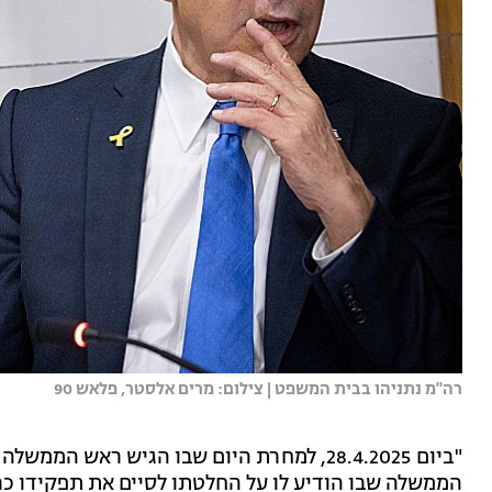
רה"מ נתניהו בבית המשפט | צילום: מרים אלסטר, פלאש 90
"ביום 28.4.2025, למחרת היום שבו הגיש ראש 