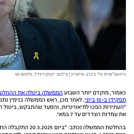
היועמ"שית גלי בהרב-מיארה | צילום: יונתן זינדל, פלאש 90
כאמור, מוקדם יותר השבוע
הממשלה ביטלה את ההחלטה
תפקידו ב-15 ביוני
. לאחר מכן, ראש הממשלה בנימין נתנ
"העתירות הפכו לתיאורטיות, והסעד שהתבקש, ביטול הה
את עמדות הצדדים עד 7 במאי.
בהחלטת הממשלה נכתב