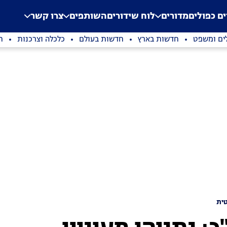
.
Application error: a clien
ים כפולים
מדורים
לוח שידורים
השותפים
צרו קשר
ים ומשפט
חדשות בארץ
חדשות בעולם
כלכלה וצרכנות
ת
ית