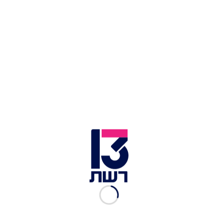
– בפעימה אחת
יו''ר כחול לבן בני גנץ בכנס INSS